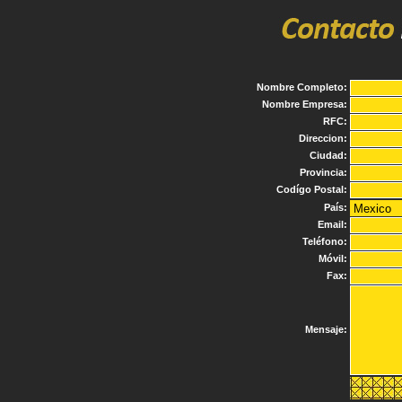
Nombre Completo:
Nombre Empresa:
RFC:
Direccion:
Ciudad:
Provincia:
Codígo Postal:
País:
Email:
Teléfono:
Móvil:
Fax:
Mensaje: